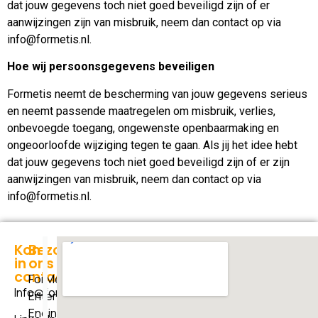
dat jouw gegevens toch niet goed beveiligd zijn of er
aanwijzingen zijn van misbruik, neem dan contact op via
info@formetis.nl.
Hoe wij persoonsgegevens beveiligen
Formetis neemt de bescherming van jouw gegevens serieus
en neemt passende maatregelen om misbruik, verlies,
onbevoegde toegang, ongewenste openbaarmaking en
ongeoorloofde wijziging tegen te gaan. Als jij het idee hebt
dat jouw gegevens toch niet goed beveiligd zijn of er zijn
aanwijzingen van misbruik, neem dan contact op via
info@formetis.nl.
"Het
Kom
Bezoek
in
ons
geheim
contact
ForMetis
van
Info@formetis.nl
Enterprise
verandering
Engineers
is