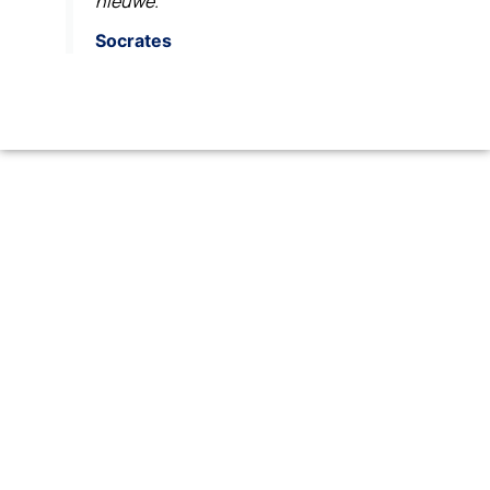
nieuwe."
Socrates