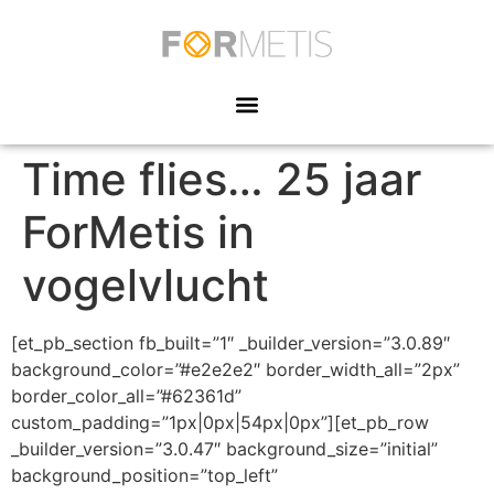
Time flies… 25 jaar
ForMetis in
vogelvlucht
[et_pb_section fb_built=”1″ _builder_version=”3.0.89″
background_color=”#e2e2e2″ border_width_all=”2px”
border_color_all=”#62361d”
custom_padding=”1px|0px|54px|0px”][et_pb_row
_builder_version=”3.0.47″ background_size=”initial”
background_position=”top_left”