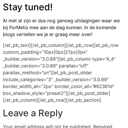
Stay tuned!
Al met al zijn er dus nog genoeg uitdagingen waar we
bij ForMetis mee aan de slag kunnen. In de komende
blogs vertellen we je er graag meer over!
[/et_pb_text][/et_pb_column][/et_pb_row][et_pb_row
custom_padding=”10px|0px|27px|0px”
_builder_version=”3.0.89″][et_pb_column type=”4_4″
_builder_version=”3.0.89″ parallax=”off”
parallax_method=”on”][et_pb_post_slider
include_categories=”3″ _builder_version=”3.0.89″
border_width_all=”2px” border_color_all=”#62361d”
box_shadow_style=”preset2″][/et_pb_post_slider]
[/et_pb_column][/et_pb_row][/et_pb_section]
Leave a Reply
Your email address will not be published.
Required