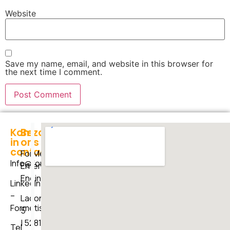
Website
Save my name, email, and website in this browser for
the next time I comment.
"Het
Kom
Bezoek
in
ons
geheim
contact
ForMetis
van
Info@formetis.nl
Enterprise
verandering
Engineers
is
LinkedIn
om
–
Ladonkseweg
je
Formetis
5
energie
| 5281
Tel
niet