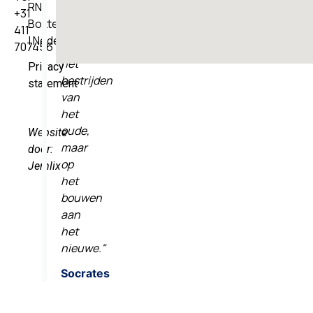
RN
+31
te
Boxtel
411
richten
| Nederland
707456
op
het
Privacy
bestrijden
statement
van
het
oude,
Website
maar
door:
op
Jemlix
het
bouwen
aan
het
nieuwe."
Socrates